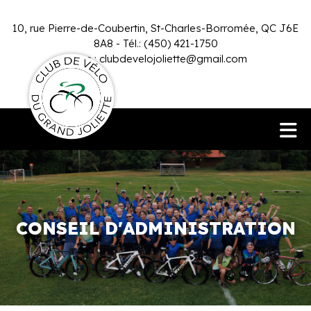
10, rue Pierre-de-Coubertin, St-Charles-Borromée, QC J6E
8A8 - Tél.: (450) 421-1750
Infos :
clubdevelojoliette@gmail.com
CONSEIL D'ADMINISTRATION