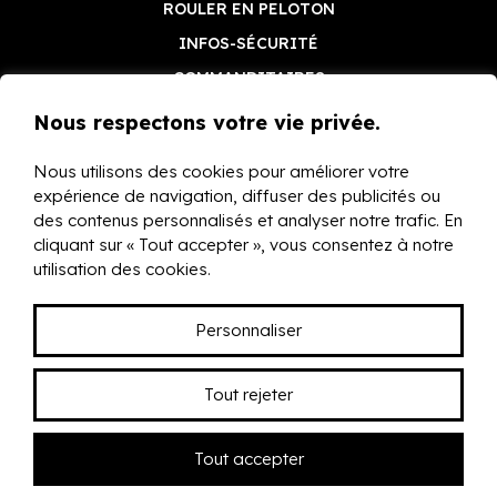
ROULER EN PELOTON
INFOS-SÉCURITÉ
COMMANDITAIRES
Nous respectons votre vie privée.
Nous utilisons des cookies pour améliorer votre
expérience de navigation, diffuser des publicités ou
des contenus personnalisés et analyser notre trafic. En
cliquant sur « Tout accepter », vous consentez à notre
10, rue Pierre-de-Coubertin - St-Charles-Borromée J6E
utilisation des cookies.
8A8 - Tél.: (450) 421-1750 -
clubdevelojoliette@gmail.com
Personnaliser
Tout rejeter
©2022-2025 Tous droits réservés - Club de Vélo du Grand
Joliette
Tout accepter