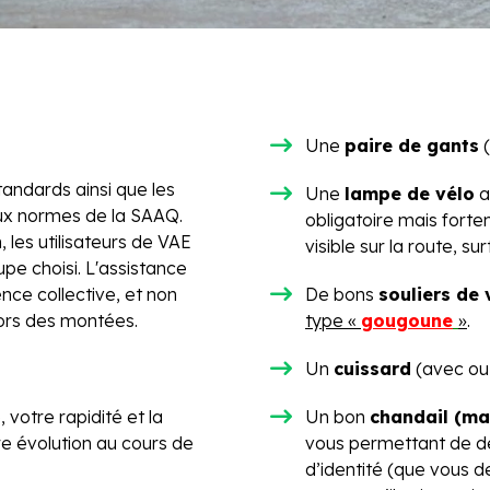
Une
paire de gants
(
tandards ainsi que les
Une
lampe de vélo
a
aux normes de la SAAQ.
obligatoire mais fort
n, les utilisateurs de VAE
visible sur la route, su
pe choisi. L'assistance
ence collective, et non
De bons
souliers de 
ors des montées.
type «
gougoune
»
.
Un
cuissard
(avec ou 
votre rapidité et la
Un bon
chandail (mai
e évolution au cours de
vous permettant de dé
d’identité (que vous de