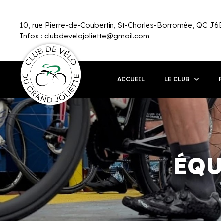
10, rue Pierre-de-Coubertin, St-Charles-Borromée, QC J6E
Infos :
clubdevelojoliette@gmail.com
ACCUEIL
LE CLUB
ÉQU